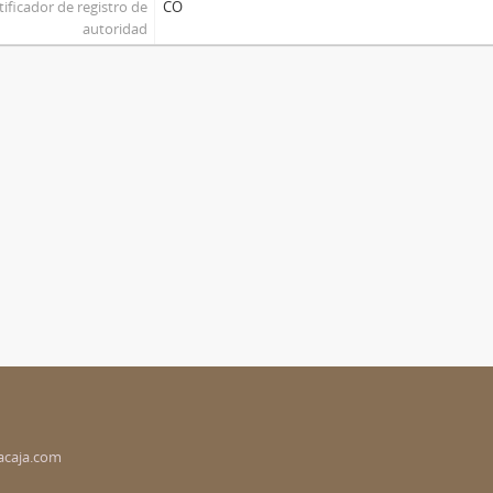
tificador de registro de
CO
autoridad
acaja.com