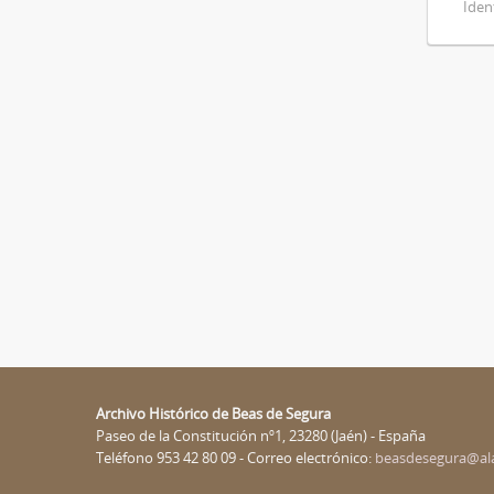
Iden
Archivo Histórico de Beas de Segura
Paseo de la Constitución nº1, 23280 (Jaén) - España
Teléfono 953 42 80 09 - Correo electrónico:
beasdesegura@al