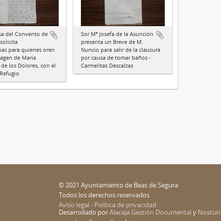
sa del Convento de
Sor Mª Josefa de la Asunción
solicita
presenta un Breve de M.
ias para quienes oren
Nuncio para salir de la clausura
magen de María
por causa de tomar baños -
 de los Dolores, con el
Carmelitas Descalzas
 Refugio
© 2021 Ayuntamiento de Beas de Segura
Todos los derechos reservados
Aviso legal - Política de privacidad
Desarrollado por
Alacaja Gestión Documental
y
Nosturi