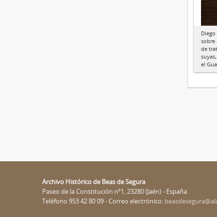
Diego
sobre 
de tra
suyas,
el Gua
Archivo Histórico de Beas de Segura
Paseo de la Constitución nº1, 23280 (Jaén) - España
Teléfono 953 42 80 09 - Correo electrónico:
beasdesegura@al