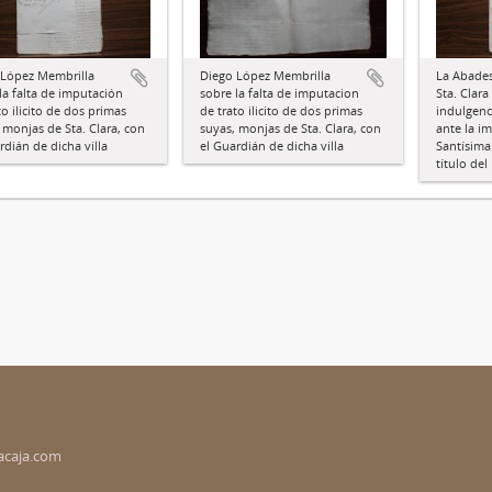
 López Membrilla
Diego López Membrilla
La Abade
la falta de imputación
sobre la falta de imputacion
Sta. Clara 
to ilicito de dos primas
de trato ilicito de dos primas
indulgenc
 monjas de Sta. Clara, con
suyas, monjas de Sta. Clara, con
ante la i
rdián de dicha villa
el Guardián de dicha villa
Santísima
título del
acaja.com