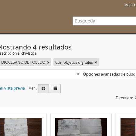
inicio
Mostrando 4 resultados
scripción archivística
 DIOCESANO DE TOLEDO
Con objetos digitales
Opciones avanzadas de bús
r vista previa
Ver :
Direction: