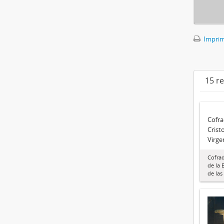
Imprimi
15 r
Cofra
Crist
Virge
Cofrad
de la 
de las