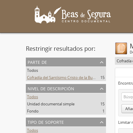
Restringir resultados por:
De
parte de
Todos
Cofradía del Santísimo Cristo de la Buena Muerte y Virgen de las Lágrimas
15
Encontra
nivel de descripción
Todos
Unidad documental simple
15
Añad
Fondo
1
tipo de soporte
Limitar 
Todos