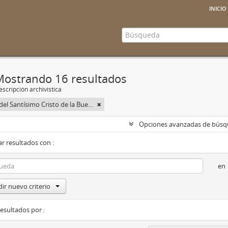
inicio
Mostrando 16 resultados
scripción archivística
Cofradía del Santísimo Cristo de la Buena Muerte y Virgen de las Lágrimas
Opciones avanzadas de bús
r resultados con :
en
ir nuevo criterio
resultados por :