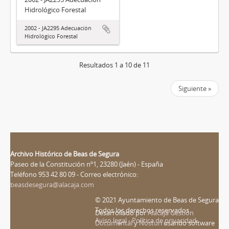
Hidrológico Forestal
2002 - JA2295 Adecuación
Hidrológico Forestal
Resultados 1 a 10 de 11
Siguiente »
Archivo Histórico de Beas de Segura
Paseo de la Constitución nº1, 23280 (Jaén) - España
Teléfono 953 42 80 09 - Correo electrónico:
beasdesegura@alacaja.com
© 2021 Ayuntamiento de Beas de Segura
Todos los derechos reservados
Desarrollado por
Alacaja Gestión
Aviso legal - Política de privacidad
Documental
y
Nosturi
usando software