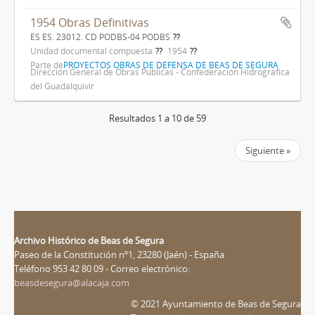
1954 Obras Definitivas
ES ES. 23012. CD PODBS-04 PODBS
Unidad documental compuesta
1954
Parte de
PROYECTOS OBRAS DE DEFENSA DE BEAS DE SEGURA
Dirección General de Obras Públicas - Confederación Hidrográfica
del Guadalquivir
Resultados 1 a 10 de 59
Siguiente »
Archivo Histórico de Beas de Segura
Paseo de la Constitución nº1, 23280 (Jaén) - España
Teléfono 953 42 80 09 - Correo electrónico:
beasdesegura@alacaja.com
© 2021 Ayuntamiento de Beas de Segura