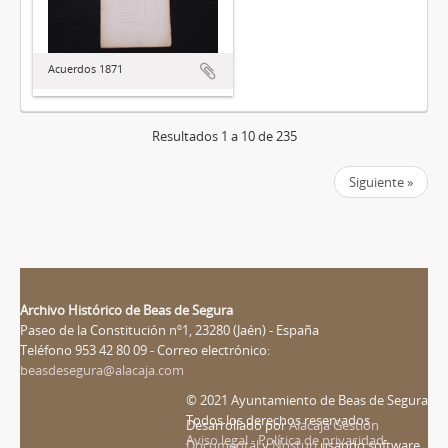
Acuerdos 1871
Resultados 1 a 10 de 235
Siguiente »
Archivo Histórico de Beas de Segura
Paseo de la Constitución nº1, 23280 (Jaén) - España
Teléfono 953 42 80 09 - Correo electrónico:
beasdesegura@alacaja.com
© 2021 Ayuntamiento de Beas de Segura
Todos los derechos reservados
Desarrollado por
Alacaja Gestión
Aviso legal - Política de privacidad
Documental
y
Nosturi
usando software