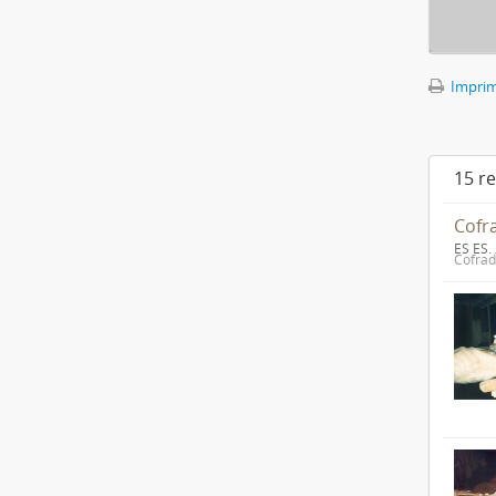
Imprimi
15 r
Cofr
ES ES.
Cofrad