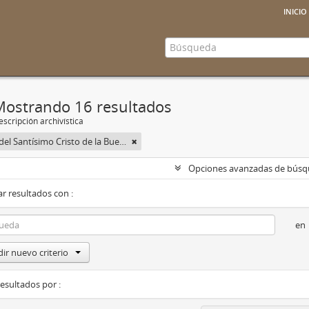
inicio
Mostrando 16 resultados
scripción archivística
Cofradía del Santísimo Cristo de la Buena Muerte y Virgen de las Lágrimas
Opciones avanzadas de bús
r resultados con :
en
ir nuevo criterio
resultados por :