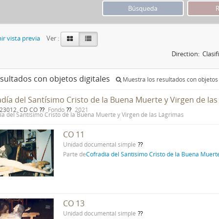
r vista previa
Ver :
Direction:
Clasi
esultados con objetos digitales
Muestra los resultados con objetos 
adía del Santísimo Cristo de la Buena Muerte y Virgen de la
 23012. CD CO
Fondo
2021
ía del Santísimo Cristo de la Buena Muerte y Virgen de las Lágrimas
CO 11
Unidad documental simple
Parte de
Cofradía del Santísimo Cristo de la Buena Muert
CO 13
Unidad documental simple