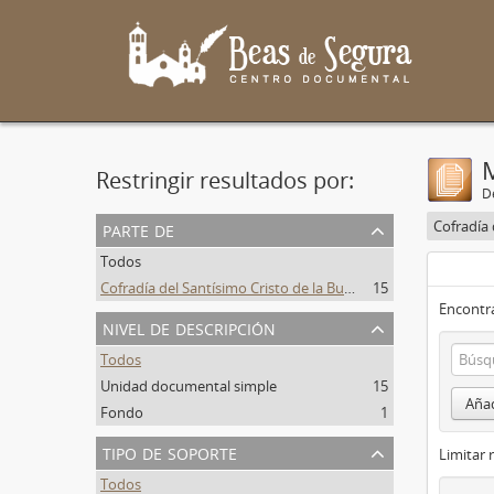
Restringir resultados por:
De
parte de
Todos
Cofradía del Santísimo Cristo de la Buena Muerte y Virgen de las Lágrimas
15
Encontra
nivel de descripción
Todos
Unidad documental simple
15
Añad
Fondo
1
tipo de soporte
Limitar 
Todos