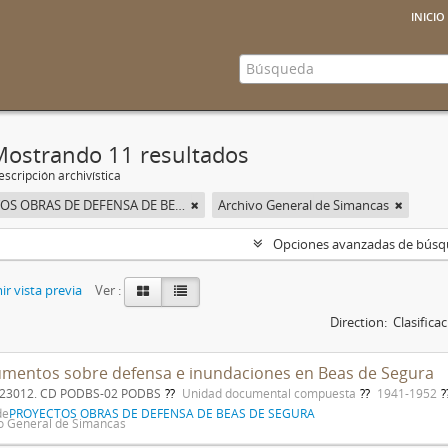
inicio
Mostrando 11 resultados
scripción archivística
PROYECTOS OBRAS DE DEFENSA DE BEAS DE SEGURA
Archivo General de Simancas
Opciones avanzadas de bús
r vista previa
Ver :
Direction:
Clasific
mentos sobre defensa e inundaciones en Beas de Segura
. 23012. CD PODBS-02 PODBS
Unidad documental compuesta
1941-1952
de
PROYECTOS OBRAS DE DEFENSA DE BEAS DE SEGURA
o General de Simancas