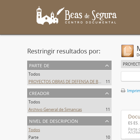
Restringir resultados por:
De
parte de
Todos
PROYECTOS OBRAS DE DEFENSA DE BEAS DE SEGURA
11
Imprimi
creador
Todos
Archivo General de Simancas
11
Docu
nivel de descripción
ES ES
Parte 
Todos
Archiv
Parte
10