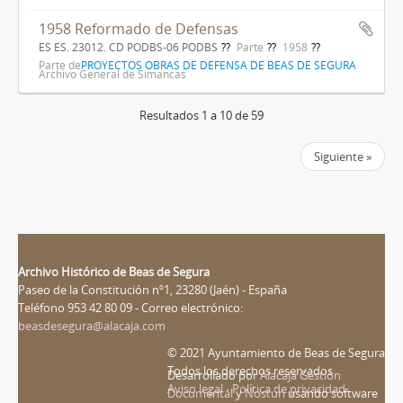
1958 Reformado de Defensas
ES ES. 23012. CD PODBS-06 PODBS
Parte
1958
Parte de
PROYECTOS OBRAS DE DEFENSA DE BEAS DE SEGURA
Archivo General de Simancas
Resultados 1 a 10 de 59
Siguiente »
Archivo Histórico de Beas de Segura
Paseo de la Constitución nº1, 23280 (Jaén) - España
Teléfono 953 42 80 09 - Correo electrónico:
beasdesegura@alacaja.com
© 2021 Ayuntamiento de Beas de Segura
Todos los derechos reservados
Desarrollado por
Alacaja Gestión
Aviso legal - Política de privacidad
Documental
y
Nosturi
usando software