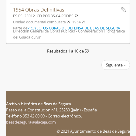
1954 Obras Definitivas
ES ES. 23012. CD PODBS-04 PODBS
Unidad documental compuesta
1954
Parte de
PROYECTOS OBRAS DE DEFENSA DE BEAS DE SEGURA
Dirección General de Obras Públicas - Confederación Hidrográfica
del Guadalquivir
Resultados 1 a 10 de 59
Siguiente »
Archivo Histórico de Beas de Segura
Paseo de la Constitución nº1, 23280 (Jaén) - España
Teléfono 953 42 80 09 - Correo electrónico:
beasdesegura@alacaja.com
© 2021 Ayuntamiento de Beas de Segura