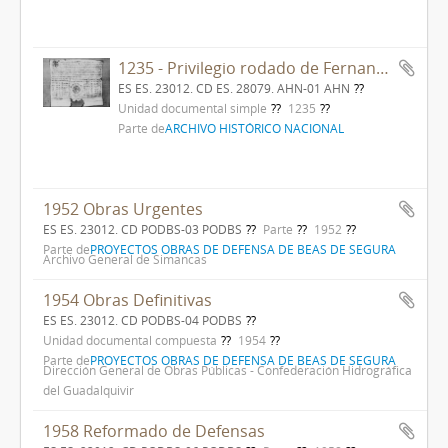
1235 - Privilegio rodado de Fernando III el Santo por el que concede a Pedro González, maestre de la Orden de Santiago, la villa de Torres, su castillo y su término, que limita con Albánchez, Veas, Catena y Cotillas.
ES ES. 23012. CD ES. 28079. AHN-01 AHN
Unidad documental simple
1235
Parte de
ARCHIVO HISTÓRICO NACIONAL
1952 Obras Urgentes
ES ES. 23012. CD PODBS-03 PODBS
Parte
1952
Parte de
PROYECTOS OBRAS DE DEFENSA DE BEAS DE SEGURA
Archivo General de Simancas
1954 Obras Definitivas
ES ES. 23012. CD PODBS-04 PODBS
Unidad documental compuesta
1954
Parte de
PROYECTOS OBRAS DE DEFENSA DE BEAS DE SEGURA
Dirección General de Obras Públicas - Confederación Hidrográfica
del Guadalquivir
1958 Reformado de Defensas