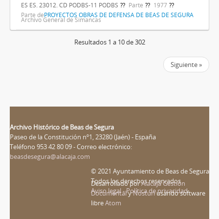
ES ES. 23012. CD PODBS-11 PODBS
Parte
1977
Parte de
PROYECTOS OBRAS DE DEFENSA DE BEAS DE SEGURA
Archivo General de Simancas
Resultados 1 a 10 de 302
Siguiente »
Archivo Histórico de Beas de Segura
Paseo de la Constitución nº1, 23280 (Jaén) - España
Teléfono 953 42 80 09 - Correo electrónico:
beasdesegura@alacaja.com
© 2021 Ayuntamiento de Beas de Segura
Todos los derechos reservados
Desarrollado por
Alacaja Gestión
Aviso legal - Política de privacidad
Documental
y
Nosturi
usando software
libre
Atom