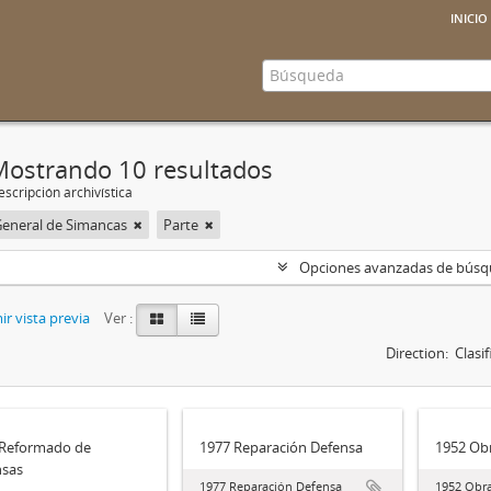
inicio
Mostrando 10 resultados
scripción archivística
General de Simancas
Parte
Opciones avanzadas de bús
r vista previa
Ver :
Direction:
Clasi
 Reformado de
1977 Reparación Defensa
1952 Ob
nsas
1977 Reparación Defensa
1952 Obra