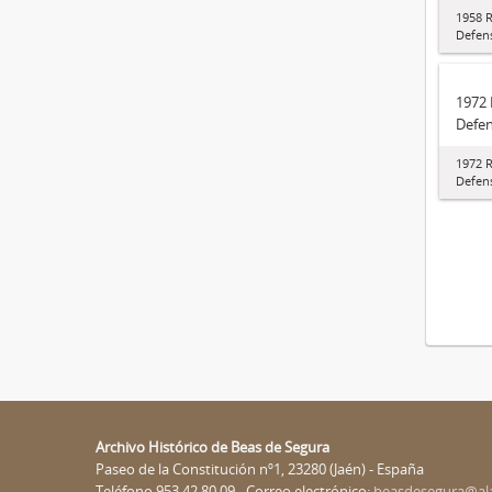
1958 
Defen
1972 
Defe
1972 
Defen
Archivo Histórico de Beas de Segura
Paseo de la Constitución nº1, 23280 (Jaén) - España
Teléfono 953 42 80 09 - Correo electrónico:
beasdesegura@al