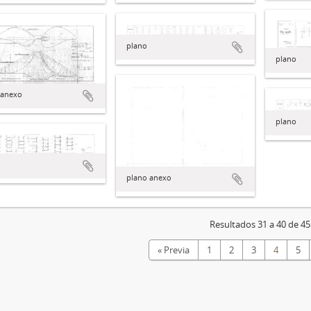
plano
plano
 anexo
plano
plano anexo
Resultados 31 a 40 de 45
« Previa
1
2
3
4
5