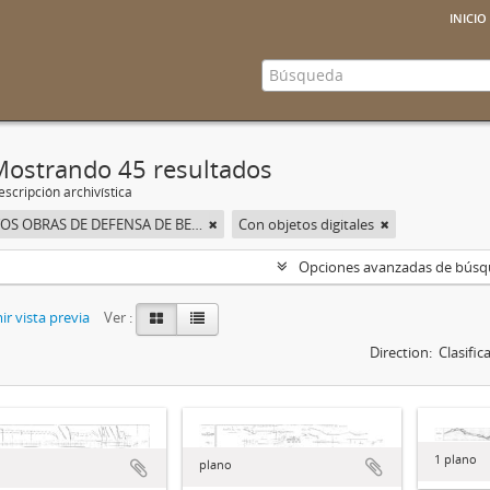
inicio
Mostrando 45 resultados
scripción archivística
PROYECTOS OBRAS DE DEFENSA DE BEAS DE SEGURA
Con objetos digitales
Opciones avanzadas de bús
r vista previa
Ver :
Direction:
Clasifi
1 plano
plano