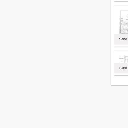
plano
plano