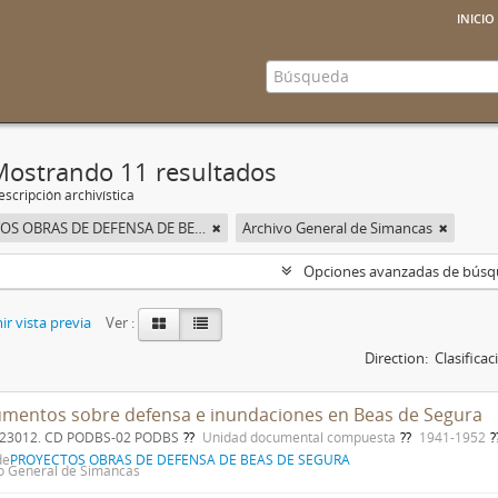
inicio
Mostrando 11 resultados
scripción archivística
PROYECTOS OBRAS DE DEFENSA DE BEAS DE SEGURA
Archivo General de Simancas
Opciones avanzadas de bús
r vista previa
Ver :
Direction:
Clasifica
mentos sobre defensa e inundaciones en Beas de Segura
. 23012. CD PODBS-02 PODBS
Unidad documental compuesta
1941-1952
de
PROYECTOS OBRAS DE DEFENSA DE BEAS DE SEGURA
o General de Simancas