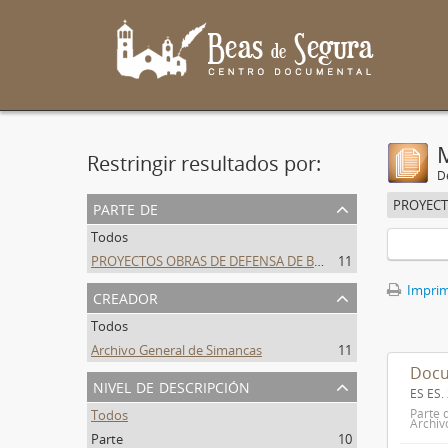
Restringir resultados por:
De
parte de
Todos
PROYECTOS OBRAS DE DEFENSA DE BEAS DE SEGURA
11
Imprimi
creador
Todos
Archivo General de Simancas
11
Docu
nivel de descripción
ES ES
Parte 
Todos
Archiv
Parte
10