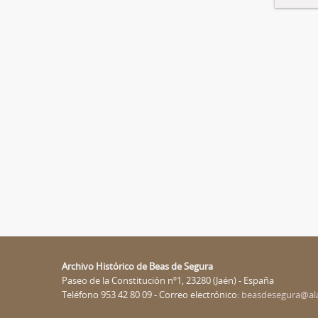
Archivo Histórico de Beas de Segura
Paseo de la Constitución nº1, 23280 (Jaén) - España
Teléfono 953 42 80 09 - Correo electrónico:
beasdesegura@al