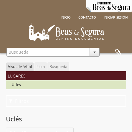
inicio
contacto
iniciar sesión
Vista de árbol
Lista
Búsqueda
lugares
Uclés
Filtros
Uclés