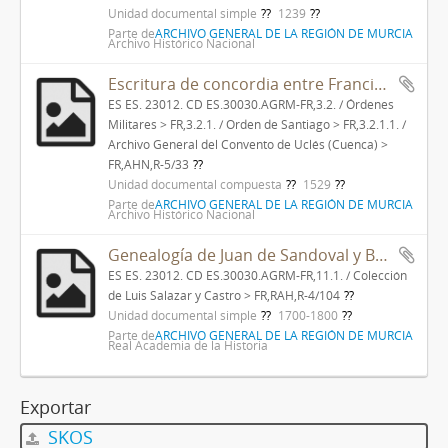
Unidad documental simple
1239
Parte de
ARCHIVO GENERAL DE LA REGIÓN DE MURCIA
Archivo Histórico Nacional
Escritura de concordia entre Francisco Rodríguez Sarriá, cura de Juan Abad y Hernando Sánchez Manrique, cura de Beas, por la que se compromente a cesar el pleito pendiente entre ellos sobre la dotación del beneficio de Beas de Segura.
ES ES. 23012. CD ES.30030.AGRM-FR,3.2. / Órdenes
Militares > FR,3.2.1. / Orden de Santiago > FR,3.2.1.1. /
Archivo General del Convento de Uclés (Cuenca) >
FR,AHN,R-5/33
Unidad documental compuesta
1529
Parte de
ARCHIVO GENERAL DE LA REGIÓN DE MURCIA
Archivo Histórico Nacional
Genealogía de Juan de Sandoval y Bedoya, natural de Beas, caballero de Alcántara.
ES ES. 23012. CD ES.30030.AGRM-FR,11.1. / Colección
de Luis Salazar y Castro > FR,RAH,R-4/104
Unidad documental simple
1700-1800
Parte de
ARCHIVO GENERAL DE LA REGIÓN DE MURCIA
Real Academia de la Historia
Exportar
SKOS