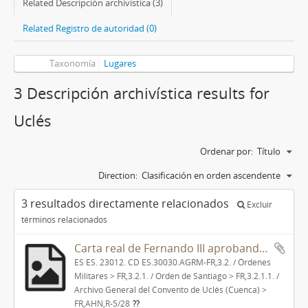
Related Descripción archivística (3)
Related Registro de autoridad (0)
Taxonomía
Lugares
3 Descripción archivística results for
Uclés
Ordenar por:
Título
Direction:
Clasificación en orden ascendente
3 resultados directamente relacionados
Excluir
términos relacionados
Carta real de Fernando III aprobando el trueque del castillo y lugar de Beas, perteneciente a Juan, obispo de Osma y canciller real, a cambio de heredades en Almazán, Ciruelos, Medinaceli y otros lugares propiedad de la Orden de Santiago.
ES ES. 23012. CD ES.30030.AGRM-FR,3.2. / Órdenes
Militares > FR,3.2.1. / Orden de Santiago > FR,3.2.1.1. /
Archivo General del Convento de Uclés (Cuenca) >
FR,AHN,R-5/28