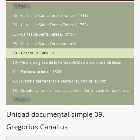
5 más...
06. - Cartas de Santa Teresa Tomo II (1731)
06. - Cartas de Santa Teresa Tomo II (1752)
07. - Cartas de Santa Teresa Tomo III
08. - Cartas de Santa Teresa tomo IV
09. - Gregorius Canalius
10. - Vida prodigiosa de la Venerable Madre Sor Clara de Jesús
11. - Exclaustración de 1838
12. - Historia del Venerable Padre Fray Iván de la Cruz
13. - Solicitud y licencia para trasladar al Convento de Santa Teresa de Jesús Carmelitas descalzas de Jaén los restos mortales de las Venerables Son María de San José, Marcela del Santísimo Sacramento y Luisa del Salvador que existieron en el de esta villa
2 más...
Unidad documental simple 09. -
Gregorius Canalius