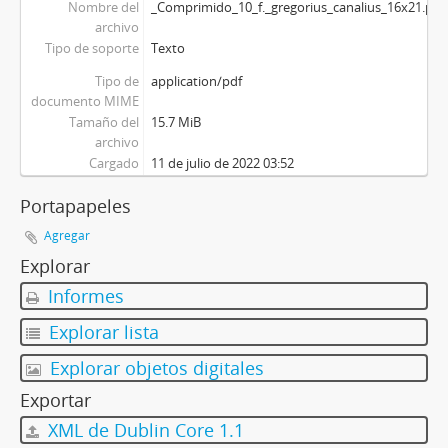
Nombre del
_Comprimido_10_f._gregorius_canalius_16x21.pdf
archivo
Tipo de soporte
Texto
Tipo de
application/pdf
documento MIME
Tamaño del
15.7 MiB
archivo
Cargado
11 de julio de 2022 03:52
Portapapeles
Agregar
Explorar
Informes
Explorar lista
Explorar objetos digitales
Exportar
XML de Dublin Core 1.1