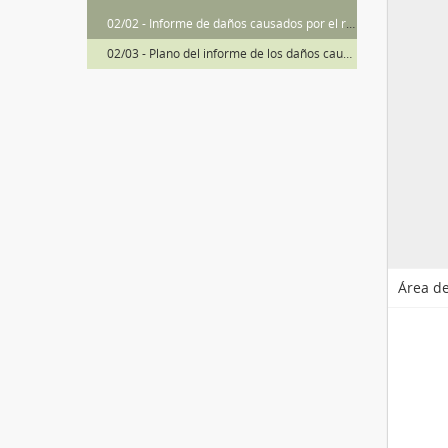
02/02 - Informe de daños causados por el río Beas
02/03 - Plano del informe de los daños causados por el río Beas
Área de