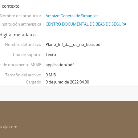
 contexto
Nombre del productor
Archivo General de Simancas
Institución archivística
CENTRO DOCUMENTAL DE BEAS DE SEGURA
digital metadatos
Nombre del archivo
Plano_Inf_da__os_rio_Beas.pdf
Tipo de soporte
Texto
o de documento MIME
application/pdf
Tamaño del archivo
9 MiB
Cargado
9 de junio de 2022 04:30
acaja.com