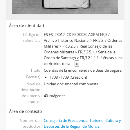
Área de identidad
Código de
ES ES. 23012. CD ES.30030.AGRM-FR,3 /
referencia
Archivo Histórico Nacional > FR,3.2. / Órdenes
Militares > FR,3.2.5. / Real Consejo de las
Órdenes Militares > FR,3.2.5.1. / Serie de la
Orden de Santiago > FR,3.2.1.1.1. / Visitas a los
territorios de la
...
»
Título
Cuentas de la encomienda de Beas de Segura.
Fecha(s)
1708 - 1709 (Creación)
Nivel de
Unidad documental compuesta
descripción
Volumen y
40 imágenes
soporte
Área de contexto
Nombre del
Consejería de Presidencia, Turismo, Cultura y
productor
Deportes de la Región de Murcia