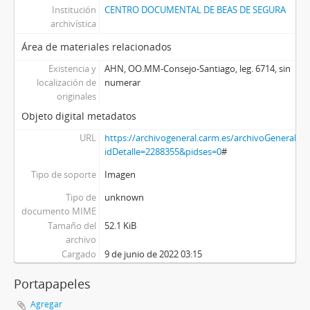
Institución
CENTRO DOCUMENTAL DE BEAS DE SEGURA
archivística
Área de materiales relacionados
Existencia y
AHN, OO.MM-Consejo-Santiago, leg. 6714, sin
localización de
numerar
originales
Objeto digital metadatos
URL
https://archivogeneral.carm.es/archivoGeneral/a
idDetalle=2288355&pidses=0
#
Tipo de soporte
Imagen
Tipo de
unknown
documento MIME
Tamaño del
52.1 KiB
archivo
Cargado
9 de junio de 2022 03:15
Portapapeles
Agregar