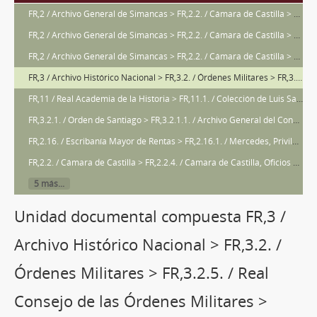
FR,2 / Archivo General de Simancas > FR,2.2. / Cámara de Castilla > FR,2.2.4. / Cámara de Castilla, Oficios > FR,AGS,R-135/235 - Carta de obligación de Miguel Hernández, vecino de Beas, en nombre de Pedro Gómez Machado y de Pedro Sánchez Gagón, para pagar 300 ducados por la escribanía de Beas concedida a Pedro Gómez.
FR,2 / Archivo General de Simancas > FR,2.2. / Cámara de Castilla > FR,2.2.4. / Cámara de Castilla, Oficios > FR,AGS,R-135/239 - Carta de obligación de Hernán Méndez y Juan de Orozco, vecinos de Beas, para pagar 200 ducados por el título de alcaide de la cárcel de Beas.
FR,2 / Archivo General de Simancas > FR,2.2. / Cámara de Castilla > FR,2.2.4. / Cámara de Castilla, Oficios > FR,AGS,R-135/238 / - Carta de poder de Fernando Jiménez Varcena, vecino de Beas, dada al licenciado Pedro Díaz de la Torre, natural de Chiclana, residente en Madrid, para que le compre un oficio de procurador del número de Beas.
FR,3 / Archivo Histórico Nacional > FR,3.2. / Órdenes Militares > FR,3.2.5. / Real Consejo de las Órdenes Militares > FR,3.2.5.1. / Serie de la Orden de Santiago > FR,3.2.1.1.1. / Visitas a los territorios de la Orden de Santiago. > FR,AHN,R-53/13 - Cuentas de la encomienda de Beas de Segura.
FR,11 / Real Academia de la Historia > FR,11.1. / Colección de Luis Salazar y Castro > FR,RAH,R-4/38 / - Noticias de algunos señores de la familia de Sandoval, vecinos de Beas.
FR,3.2.1. / Orden de Santiago > FR,3.2.1.1. / Archivo General del Convento de Uclés (Cuenca) > FR,AHN,R-5/44 - Descripción de la encomienda de Beas de Segura, realizada por orden del comendador Diego Mexía, marqués de Leganés.
FR,2.16. / Escribanía Mayor de Rentas > FR,2.16.1. / Mercedes, Privilegios, Ventas y Confirmaciones > FR,AGS,R-4/33 - Privilegio de jurisdicción en primera instancia a favor de la villa de Beas
FR,2.2. / Cámara de Castilla > FR,2.2.4. / Cámara de Castilla, Oficios > FR,AGS,R-135/242 - Carta de poder de Álvaro de Moya, vecino de Beas, dada a Juan Gómez de Vedoya, al bachiller Martín Herrera Noguerol, y al capitán Juan Robles de Moya, para comprar el oficio de depositario general de Beas por el precio que concertaren.
5 más...
Unidad documental compuesta FR,3 /
Archivo Histórico Nacional > FR,3.2. /
Órdenes Militares > FR,3.2.5. / Real
Consejo de las Órdenes Militares >