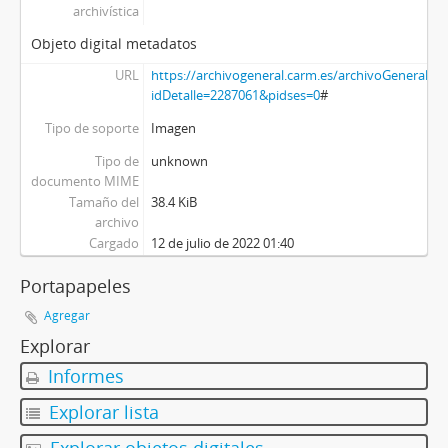
archivística
Objeto digital metadatos
URL
https://archivogeneral.carm.es/archivoGeneral/a
idDetalle=2287061&pidses=0
#
Tipo de soporte
Imagen
Tipo de
unknown
documento MIME
Tamaño del
38.4 KiB
archivo
Cargado
12 de julio de 2022 01:40
Portapapeles
Agregar
Explorar
Informes
Explorar lista
Explorar objetos digitales