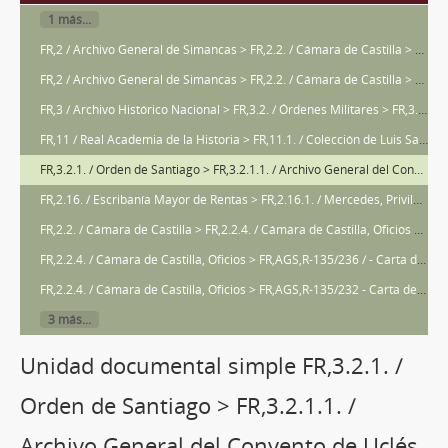
1 más...
FR,2 / Archivo General de Simancas > FR,2.2. / Cámara de Castilla > FR,2.2.4. / Cámara de Castilla, Oficios > FR,AGS,R-135/239 - Carta de obligación de Hernán Méndez y Juan de Orozco, vecinos de Beas, para pagar 200 ducados por el título de alcaide de la cárcel de Beas.
FR,2 / Archivo General de Simancas > FR,2.2. / Cámara de Castilla > FR,2.2.4. / Cámara de Castilla, Oficios > FR,AGS,R-135/238 / - Carta de poder de Fernando Jiménez Varcena, vecino de Beas, dada al licenciado Pedro Díaz de la Torre, natural de Chiclana, residente en Madrid, para que le compre un oficio de procurador del número de Beas.
FR,3 / Archivo Histórico Nacional > FR,3.2. / Órdenes Militares > FR,3.2.5. / Real Consejo de las Órdenes Militares > FR,3.2.5.1. / Serie de la Orden de Santiago > FR,3.2.1.1.1. / Visitas a los territorios de la Orden de Santiago. > FR,AHN,R-53/13 - Cuentas de la encomienda de Beas de Segura.
FR,11 / Real Academia de la Historia > FR,11.1. / Colección de Luis Salazar y Castro > FR,RAH,R-4/38 / - Noticias de algunos señores de la familia de Sandoval, vecinos de Beas.
FR,3.2.1. / Orden de Santiago > FR,3.2.1.1. / Archivo General del Convento de Uclés (Cuenca) > FR,AHN,R-5/44 - Descripción de la encomienda de Beas de Segura, realizada por orden del comendador Diego Mexía, marqués de Leganés.
FR,2.16. / Escribanía Mayor de Rentas > FR,2.16.1. / Mercedes, Privilegios, Ventas y Confirmaciones > FR,AGS,R-4/33 - Privilegio de jurisdicción en primera instancia a favor de la villa de Beas
FR,2.2. / Cámara de Castilla > FR,2.2.4. / Cámara de Castilla, Oficios > FR,AGS,R-135/242 - Carta de poder de Álvaro de Moya, vecino de Beas, dada a Juan Gómez de Vedoya, al bachiller Martín Herrera Noguerol, y al capitán Juan Robles de Moya, para comprar el oficio de depositario general de Beas por el precio que concertaren.
FR,2.2.4. / Cámara de Castilla, Oficios > FR,AGS,R-135/236 / - Carta de poder y obligación de Pedro Sánchez Gagón y Pedro Gómez Machado, su yerno y ambos vecinos de Beas, dada a Miguel Hernández, Gil Rodríguez de Argüello, Juan Gómez de Vedoya y Nicolás Muñoz, procuradores en la Corte, para que compren la escribanía del Concejo de Beas.
FR,2.2.4. / Cámara de Castilla, Oficios > FR,AGS,R-135/232 - Carta de obligación de Hernando de Vedoya, vecino de Beas estante en la Corte y deudor, y Juan Gómez de Vedoya, procurador y su fiador, para pagar 200 ducados por el oficio de fiel ejecutor de Beas.
3 más...
Unidad documental simple FR,3.2.1. /
Orden de Santiago > FR,3.2.1.1. /
Archivo General del Convento de Uclés