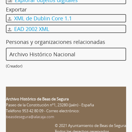
Exportar
XML de Dublin Core 1.1
EAD 2002 XML
Personas y organizaciones relacionadas
Archivo Histórico Nacional
(Creador)
Archivo Histórico de Beas de Segura
Paseo de la Constitución nº1, 23280 (Jaén) - España
Teléfono 953 42 80 09 - Correo electrónico:
beasdesegura@alacaja.com
© 2021 Ayuntamiento de Beas de Segura
Todos los derechos reservados